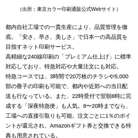
（出所：東京カラー印刷通販公式Webサイト）
都内自社工場での一貫生産により、品質管理を徹
底。「安さ、早さ、美しさ」で日本一の高品質を
目指すネット印刷サービス。
高精細な240線印刷の「プレミアム仕上げ」に標準
対応しており、特急対応や大量注文にも対応。
特急コースでは、3時間で20万枚のチラシや5,000
部の冊子の印刷も可能で、都内や近郊への当日配
送も行なっている。また、22時受付で翌朝8時に完
成する「深夜特急便」も人気。8〜20時までなら、
工場への直接引取りも可能。注文ごとに1％のポイ
ントが還元され、Amazonギフト券と交換できる特
典も用意されている。