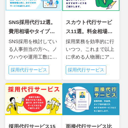
SNS採用代行12選。
スカウト代行サービ
費用相場やタイプ別
ス11選。料金相場か
のおすすめ紹介
ら選び方まで
SNS採用を検討してい
採用業務を効率的に行
る人事担当の方へ。ノ
いつつ、これまで以上
ウハウや運用工数に不
に求める人物層にアプ
安がある時は、SNS採
ローチしていきたい。
採用代行サービス
採用代行サービス
用代行サービスの利用
そんなお考えの方には
がおすすめです。サー
スカウト代行サービス
ビスを比較・検討する
がおすすめです。自社
ポイントや選び方...
に適したスカウト代
行...
採用代行サービス15
面接代行サービス比