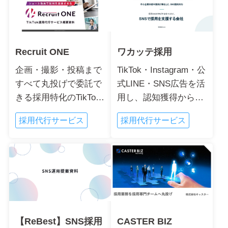
Recruit ONE
ワカッテ採用
企画・撮影・投稿まで
TikTok・Instagram・公
すべて丸投げで委託で
式LINE・SNS広告を活
きる採用特化のTikTok
用し、認知獲得から応
運用代行サービス。...
募・面接・採用まで一
採用代行サービス
採用代行サービス
気通貫で支援する、中
小企業の若手人材採用
に特化したSNS採...
【ReBest】SNS採用
CASTER BIZ