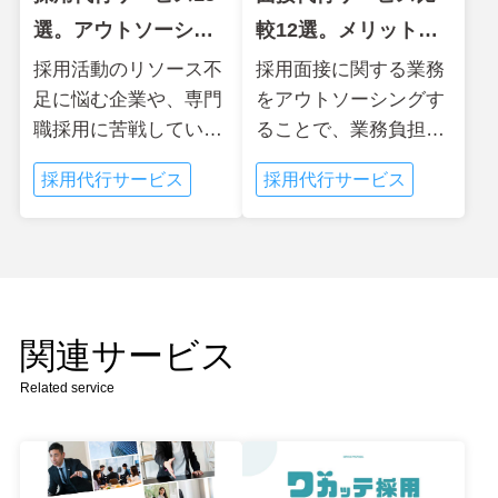
選。アウトソーシン
較12選。メリットや
グ会社をタイプ別に
料金、タイプ別選び
採用活動のリソース不
採用面接に関する業務
足に悩む企業や、専門
をアウトソーシングす
紹介
方
職採用に苦戦している
ることで、業務負担を
企業の採用担当の方
軽減したい人事・採用
採用代行サービス
採用代行サービス
へ。応募者管理や日程
担当の方へ。面接代行
調整など煩雑な採用事
サービスの内容やメリ
務もアウトソースでき
ット、料金例、タイプ
る採用代行会社につい
別の選び方ととも
て...
に、...
関連サービス
Related service